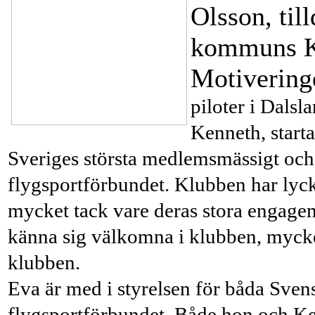
Olsson, til
kommuns Kul
Motiveringe
piloter i Dalsl
Kenneth, start
Sveriges största medlemsmässigt och
flygsportförbundet.
Klubben har lyck
mycket tack vare deras stora engagema
känna sig välkomna i klubben, mycke
klubben.
Eva är med i styrelsen för båda Sve
flygsportförbundet. Både hon och Ke