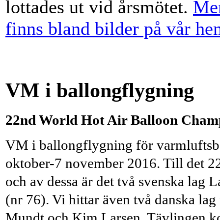
lottades ut vid årsmötet.
Mer
finns bland bilder på vår he
VM i ballongflygning
22nd World Hot Air Balloon Cham
VM i
ballongflygning
för varmluftsb
oktober-7 november 2016. Till det 2
och av dessa är det två svenska lag
(nr 76). Vi hittar även två danska la
Mundt och Kim Larsen. Tävlingen k