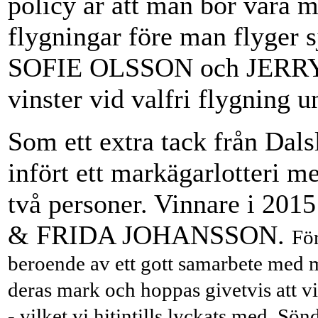
policy är att man bör vara 
flygningar före man flyg
SOFIE OLSSON och JERRY
vinster vid valfri flygning u
Som ett extra tack från Dal
infört ett markägarlotteri m
två personer. Vinnare i 201
& FRIDA JOHANSSON.
För
beroende av ett gott samarbete med m
deras mark och hoppas givetvis att vi 
- vilket vi hitintills lyckats med.
Sönd