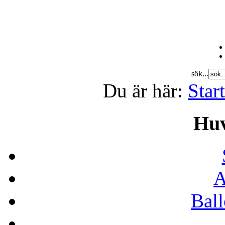
sök...
Du är här:
Star
Hu
A
Bal