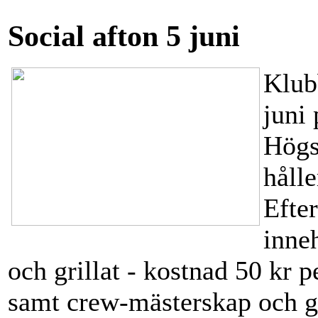
Social afton 5 juni
Klubb
juni
Högsä
hålle
Efte
inneh
och grillat - kostnad 50 kr p
samt crew-mästerskap och gi