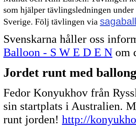
som hjälper tävlingsledningen under
sagabal
Sverige.
Följ tävlingen via
Svenskarna håller oss info
Balloon - S W E D E N
om d
Jordet runt med ballon
Fedor Konyukhov från Ryssla
sin startplats i Australien.
runt jorden!
http://konyukh