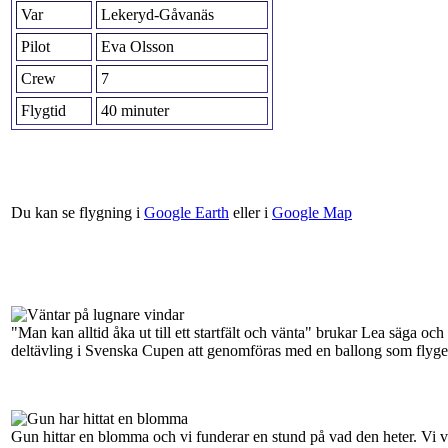
Var
Lekeryd-Gåvanäs
Pilot
Eva Olsson
Crew
7
Flygtid
40 minuter
Du kan se flygning i
Google Earth
eller i
Google Map
"Man kan alltid åka ut till ett startfält och vänta" brukar Lea säga o
deltävling i Svenska Cupen att genomföras med en ballong som flyger 
Gun hittar en blomma och vi funderar en stund på vad den heter. Vi var