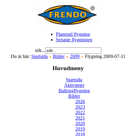
Planerad flygning
Senaste flygningen
sök...
Du är här:
Startsida
Bilder
2009
Flygning 2009-07-11
Huvudmeny
Startsida
Aktiviteter
Ballongflygning
Bilder
2026
2023
2022
2021
2020
2019
2018