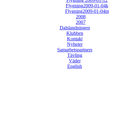
Flygning 2009-01-12
Flygning2009-01-04k
Flygning2009-01-04m
2008
2007
Dalslandningen
Klubben
Kontakt
Nyheter
Samarbetspartners
Tävling
Väder
English