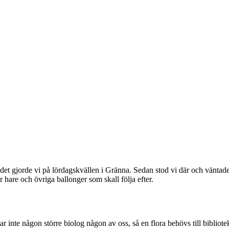
ch det gjorde vi på lördagskvällen i Gränna. Sedan stod vi där och vänta
hare och övriga ballonger som skall följa efter.
 inte någon större biolog någon av oss, så en flora behövs till bibliote