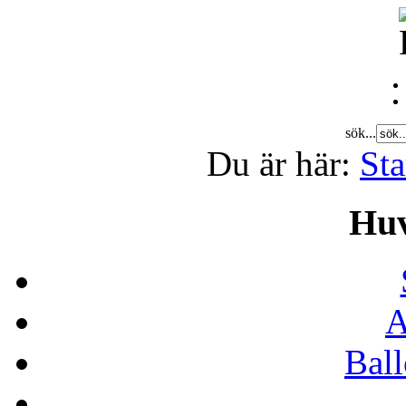
sök...
Du är här:
Sta
Hu
A
Bal