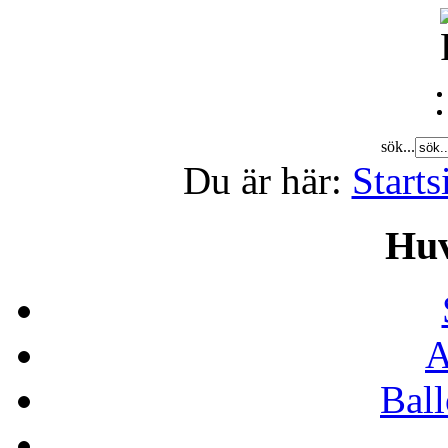
sök...
Du är här:
Starts
Hu
A
Bal