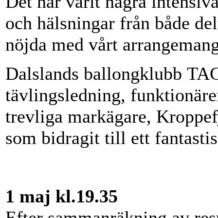
Det har varit några intensi
och hälsningar från både del
nöjda med vårt arrangemang 
Dalslands ballongklubb TACK
tävlingsledning, funktionäre
trevliga markägare, Kroppefj
som bidragit till ett fantast
1 maj kl.19.35
Efter sammanräkning av res