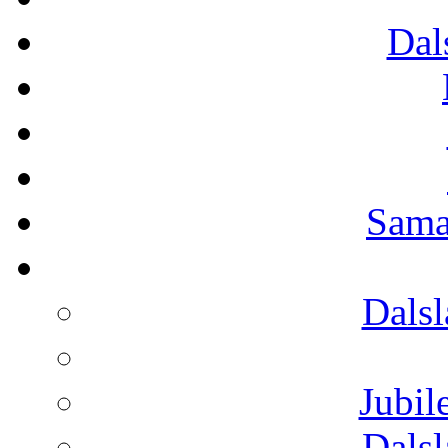
Dal
Sama
Dals
Jubi
Dals