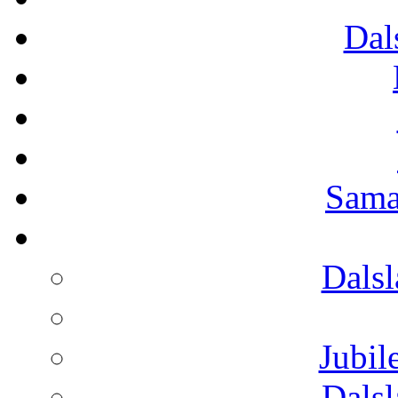
Dal
Sama
Dals
Jubi
Dals