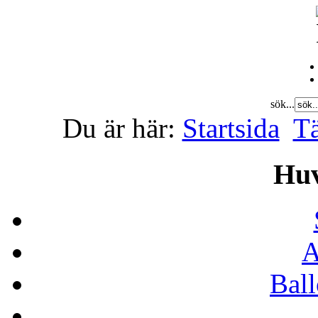
sök...
Du är här:
Startsida
Tä
Hu
A
Bal