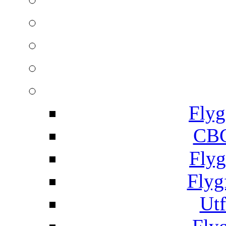
Flyg
CBC
Flyg
Flyg
Utf