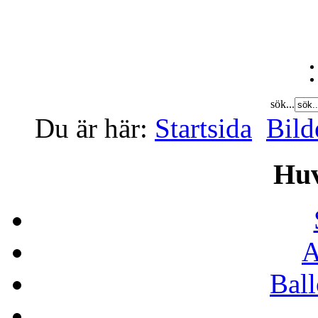
sök...
Du är här:
Startsida
Bild
Hu
A
Bal