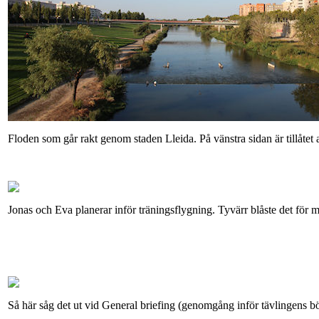
Floden som går rakt genom staden Lleida. På vänstra sidan är tillåtet at
Jonas och Eva planerar inför träningsflygning. Tyvärr blåste det för m
Så här såg det ut vid General briefing (genomgång inför tävlingens börj