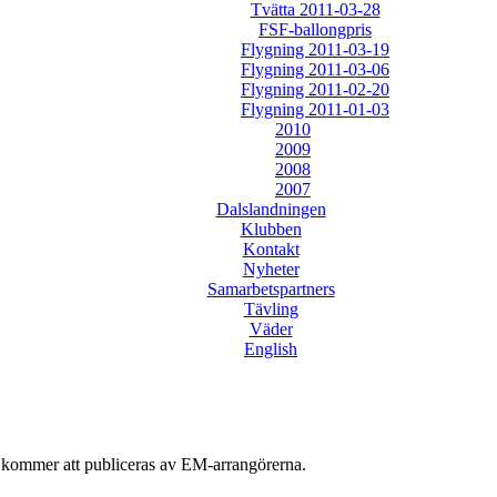
Tvätta 2011-03-28
FSF-ballongpris
Flygning 2011-03-19
Flygning 2011-03-06
Flygning 2011-02-20
Flygning 2011-01-03
2010
2009
2008
2007
Dalslandningen
Klubben
Kontakt
Nyheter
Samarbetspartners
Tävling
Väder
English
 kommer att publiceras av EM-arrangörerna.