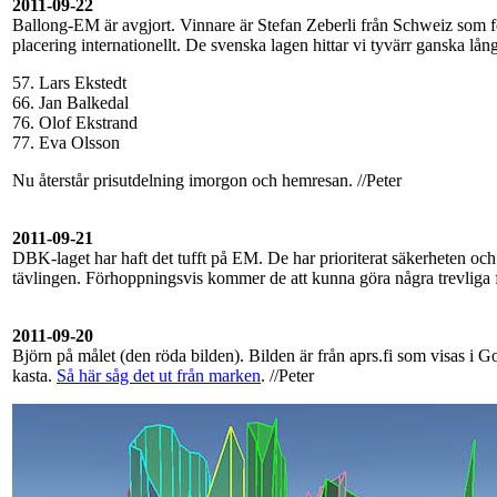
2011-09-22
Ballong-EM är avgjort. Vinnare är Stefan Zeberli från Schweiz som försv
placering internationellt. De svenska lagen hittar vi tyvärr ganska långt
57. Lars Ekstedt
66. Jan Balkedal
76. Olof Ekstrand
77. Eva Olsson
Nu återstår prisutdelning imorgon och hemresan. //Peter
2011-09-21
DBK-laget har haft det tufft på EM. De har prioriterat säkerheten och v
tävlingen. Förhoppningsvis kommer de att kunna göra några trevliga fl
2011-09-20
Björn på målet (den röda bilden). Bilden är från aprs.fi som visas i 
kasta.
Så här såg det ut från marken
. //Peter