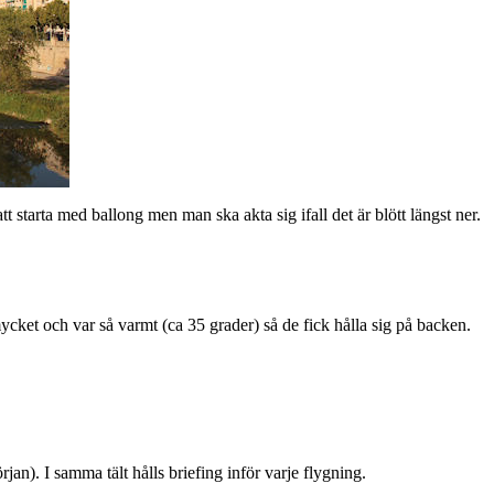
t starta med ballong men man ska akta sig ifall det är blött längst ner.
ycket och var så varmt (ca 35 grader) så de fick hålla sig på backen.
an). I samma tält hålls briefing inför varje flygning.