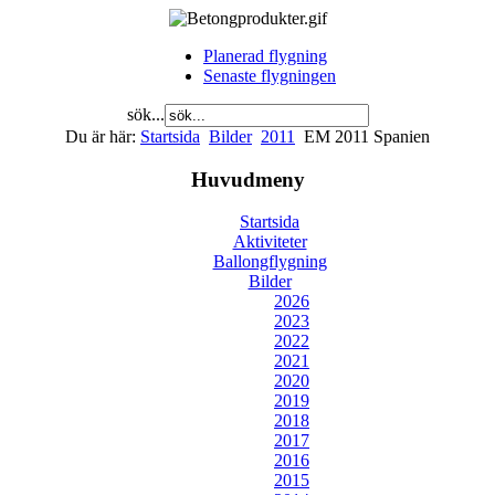
Planerad flygning
Senaste flygningen
sök...
Du är här:
Startsida
Bilder
2011
EM 2011 Spanien
Huvudmeny
Startsida
Aktiviteter
Ballongflygning
Bilder
2026
2023
2022
2021
2020
2019
2018
2017
2016
2015