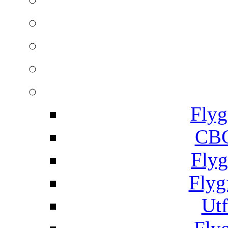
Flyg
CBC
Flyg
Flyg
Utf