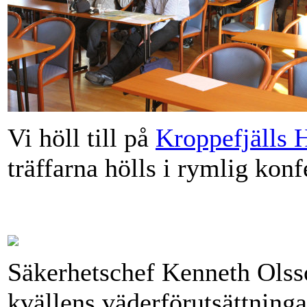
Vi höll till på
Kroppefjälls H
träffarna hölls i rymlig konf
Säkerhetschef Kenneth Olsso
kvällens väderförutsättninga