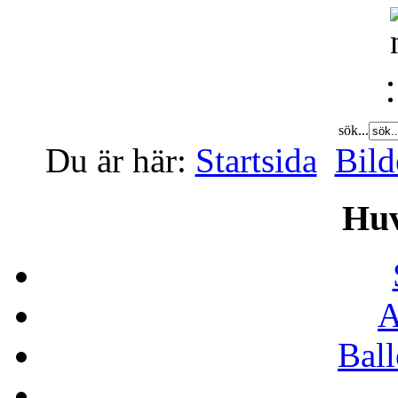
sök...
Du är här:
Startsida
Bild
Hu
A
Bal