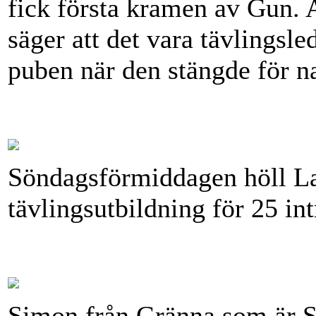
fick första kramen av Gun. A
säger att det vara tävlingsle
puben när den stängde för na
Söndagsförmiddagen höll La
tävlingsutbildning för 25 int
Simon från Gränna som är Sv