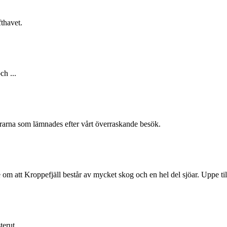
fthavet.
ch ...
rarna som lämnades efter vårt överraskande besök.
 om att Kroppefjäll består av mycket skog och en hel del sjöar. Uppe til
terut.