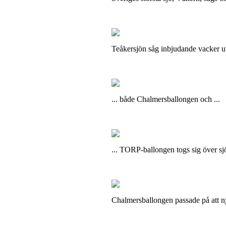
Teåkersjön såg inbjudande vacker ut
... både Chalmersballongen och ...
... TORP-ballongen togs sig över sj
Chalmersballongen passade på att nju