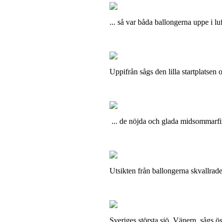
... så var båda ballongerna uppe i lu
Uppifrån sågs den lilla startplatsen o
... de nöjda och glada midsommarfi
Utsikten från ballongerna skvallrade
Sveriges största sjö, Vänern, sågs ös