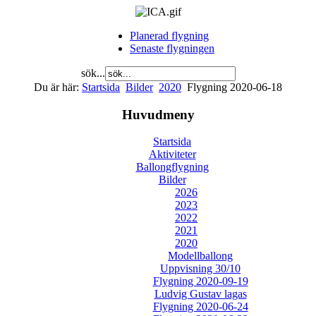
Planerad flygning
Senaste flygningen
sök...
Du är här:
Startsida
Bilder
2020
Flygning 2020-06-18
Huvudmeny
Startsida
Aktiviteter
Ballongflygning
Bilder
2026
2023
2022
2021
2020
Modellballong
Uppvisning 30/10
Flygning 2020-09-19
Ludvig Gustav lagas
Flygning 2020-06-24