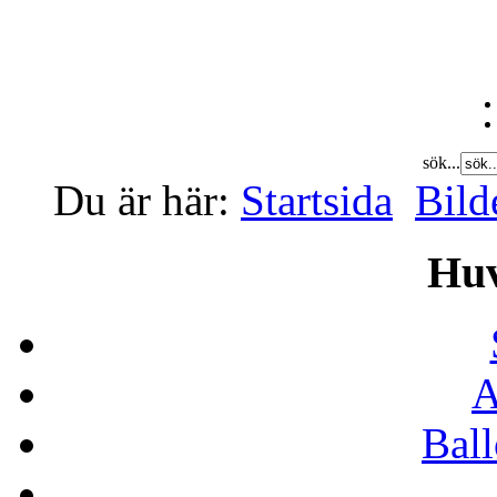
sök...
Du är här:
Startsida
Bild
Hu
A
Bal