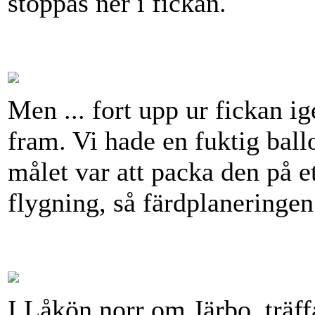
stoppas ner i fickan.
Men ... fort upp ur fickan 
fram. Vi hade en fuktig bal
målet var att packa den på ett
flygning, så färdplaneringen
I Låkön norr om Järbo, träf