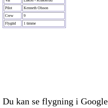
Var
Låkön - Kråkserud
Pilot
Kenneth Olsson
Crew
9
Flygtid
1 timme
Du kan se flygning i Google