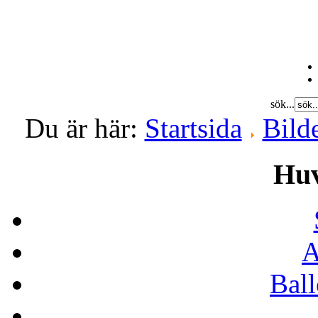
sök...
Du är här:
Startsida
Bild
Hu
A
Bal